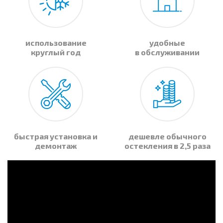
использование
удобные
круглый год
в обслуживании
быстрая установка и
дешевле обычного
демонтаж
остекления в 2,5 раза