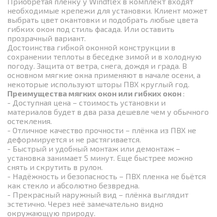
Приобретая плёнку у Windflex в комплект входят
необходимые крепежи для установки. Клиент может
выбрать цвет окантовки и подобрать любые цвета
гибких окон под стиль фасада. Или оставить
прозрачный вариант.
Достоинства гибкой оконной конструкции в
сохранении теплоты в беседке зимой и в холодную
погоду. Защита от ветра, снега, дождя и града. В
основном мягкие окна применяют в начале осени, а
некоторые используют шторы ПВХ круглый год.
Преимущества мягких окон или гибких окон
:
- Доступная цена – стоимость установки и
материалов будет в два раза дешевле чем у обычного
остекления.
- Отличное качество прочности – плёнка из ПВХ не
деформируется и не растягивается.
- Быстрый и удобный монтаж или демонтаж –
установка занимает 5 минут. Еще быстрее можно
снять и скрутить в рулон.
- Надёжность и безопасность – ПВХ пленка не бьётся
как стекло и абсолютно безвредна.
- Прекрасный наружный вид – плёнка выглядит
эстетично. Через неё замечательно видно
окружающую природу.